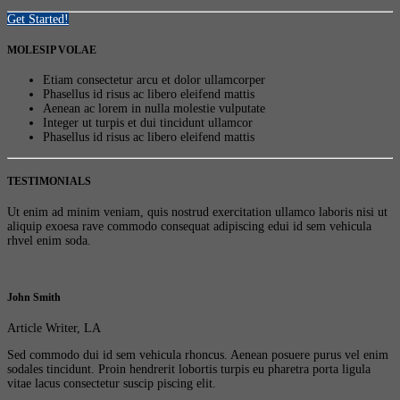
Get Started!
MOLESIP VOLAE
Etiam consectetur arcu et dolor ullamcorper
Phasellus id risus ac libero eleifend mattis
Aenean ac lorem in nulla molestie vulputate
Integer ut turpis et dui tincidunt ullamcor
Phasellus id risus ac libero eleifend mattis
TESTIMONIALS
Ut enim ad minim veniam, quis nostrud exercitation ullamco laboris nisi ut
aliquip exoesa rave commodo consequat adipiscing edui id sem vehicula
rhvel enim soda.
John Smith
Article Writer, LA
Sed commodo dui id sem vehicula rhoncus. Aenean posuere purus vel enim
sodales tincidunt. Proin hendrerit lobortis turpis eu pharetra porta ligula
vitae lacus consectetur suscip piscing elit.