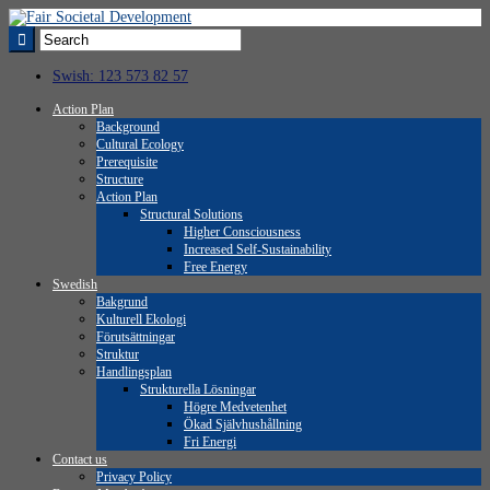
Swish: 123 573 82 57
Action Plan
Background
Cultural Ecology
Prerequisite
Structure
Action Plan
Structural Solutions
Higher Consciousness
Increased Self-Sustainability
Free Energy
Swedish
Bakgrund
Kulturell Ekologi
Förutsättningar
Struktur
Handlingsplan
Strukturella Lösningar
Högre Medvetenhet
Ökad Självhushållning
Fri Energi
Contact us
Privacy Policy