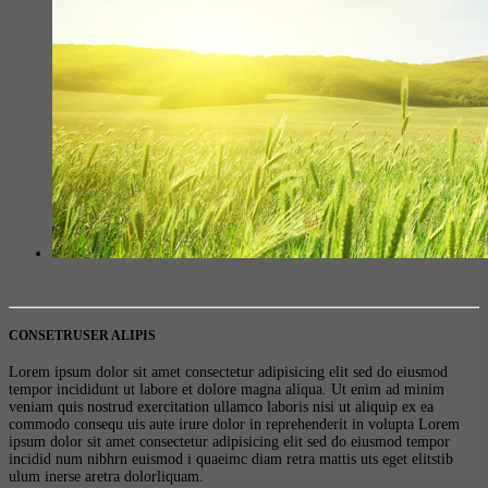
CONSETRUSER ALIPIS
Lorem ipsum dolor sit amet consectetur adipisicing elit sed do eiusmod
tempor incididunt ut labore et dolore magna aliqua. Ut enim ad minim
veniam quis nostrud exercitation ullamco laboris nisi ut aliquip ex ea
commodo consequ uis aute irure dolor in reprehenderit in volupta Lorem
ipsum dolor sit amet consectetur adipisicing elit sed do eiusmod tempor
incidid num nibhrn euismod i quaeimc diam retra mattis uts eget elitstib
ulum inerse aretra dolorliquam.