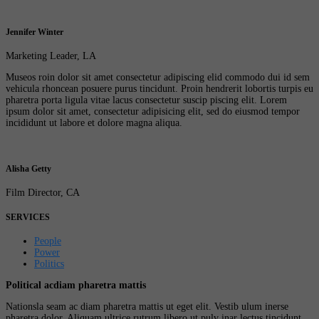
Jennifer Winter
Marketing Leader, LA
Museos roin dolor sit amet consectetur adipiscing elid commodo dui id sem
vehicula rhoncean posuere purus tincidunt. Proin hendrerit lobortis turpis eu
pharetra porta ligula vitae lacus consectetur suscip piscing elit. Lorem
ipsum dolor sit amet, consectetur adipisicing elit, sed do eiusmod tempor
incididunt ut labore et dolore magna aliqua.
Alisha Getty
Film Director, CA
SERVICES
People
Power
Politics
Political acdiam pharetra mattis
Nationsla seam ac diam pharetra mattis ut eget elit. Vestib ulum inerse
pharetra dolor. Aliquam ultrice rutrum libero ut pulv inar lectus tincidunt