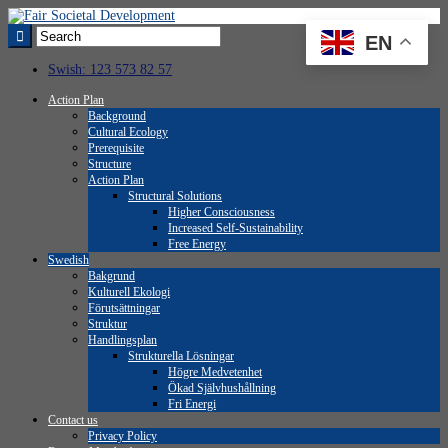
EN
Swish: 123 573 82 57
Action Plan
Background
Cultural Ecology
Prerequisite
Structure
Action Plan
Structural Solutions
Higher Consciousness
Increased Self-Sustainability
Free Energy
Swedish
Bakgrund
Kulturell Ekologi
Förutsättningar
Struktur
Handlingsplan
Strukturella Lösningar
Högre Medvetenhet
Ökad Självhushållning
Fri Energi
Contact us
Privacy Policy