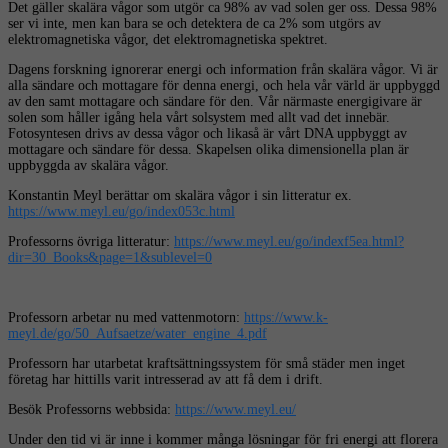
Det gäller skalära vågor som utgör ca 98% av vad solen ger oss. Dessa 98%
ser vi inte, men kan bara se och detektera de ca 2% som utgörs av
elektromagnetiska vågor, det elektromagnetiska spektret.
Dagens forskning ignorerar energi och information från skalära vågor. Vi är
alla sändare och mottagare för denna energi, och hela vår värld är uppbyggd
av den samt mottagare och sändare för den. Vår närmaste energigivare är
solen som håller igång hela vårt solsystem med allt vad det innebär.
Fotosyntesen drivs av dessa vågor och likaså är vårt DNA uppbyggt av
mottagare och sändare för dessa. Skapelsen olika dimensionella plan är
uppbyggda av skalära vågor.
Konstantin Meyl berättar om skalära vågor i sin litteratur ex.
https://www.meyl.eu/go/index053c.html
Professorns övriga litteratur:
https://www.meyl.eu/go/indexf5ea.html?
dir=30_Books&page=1&sublevel=0
Professorn arbetar nu med vattenmotorn:
https://www.k-
meyl.de/go/50_Aufsaetze/water_engine_4.pdf
Professorn har utarbetat kraftsättningssystem för små städer men inget
företag har hittills varit intresserad av att få dem i drift.
Besök Professorns webbsida:
https://www.meyl.eu/
Under den tid vi är inne i kommer många lösningar för fri energi att florera