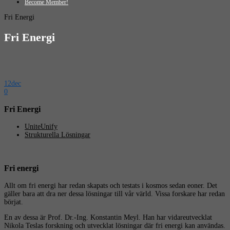
Become Member!
Fri Energi
Fri Energi
12
dec
0
Fri Energi
UniteUnify
Strukturella Lösningar
Fri energi
Allt om fri energi har redan skapats och testats i kosmos sedan eoner. Det
gäller bara att dra ner dessa lösningar till vår värld. Vissa forskare har redan
börjat.
En av dessa är Prof. Dr.-Ing. Konstantin Meyl. Han har vidareutvecklat
Nikola Teslas forskning och utvecklat lösningar där fri energi kan användas.