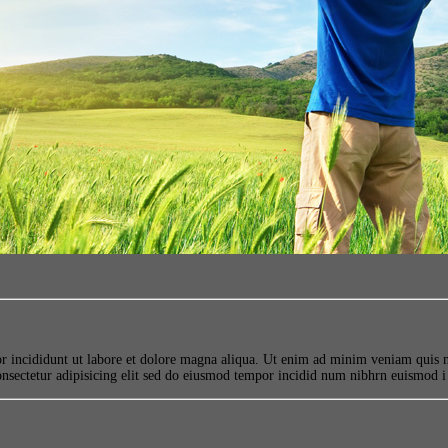
or incididunt ut labore et dolore magna aliqua. Ut enim ad minim veniam quis n
onsectetur adipisicing elit sed do eiusmod tempor incidid num nibhrn euismod i 