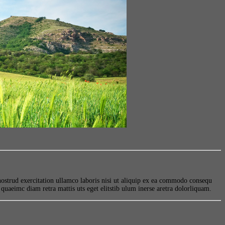
ostrud exercitation ullamco laboris nisi ut aliquip ex ea commodo consequ
quaeimc diam retra mattis uts eget elitstib ulum inerse aretra dolorliquam.