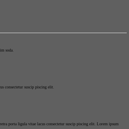
nim soda.
s consectetur suscip piscing elit.
tra porta ligula vitae lacus consectetur suscip piscing elit. Lorem ipsum