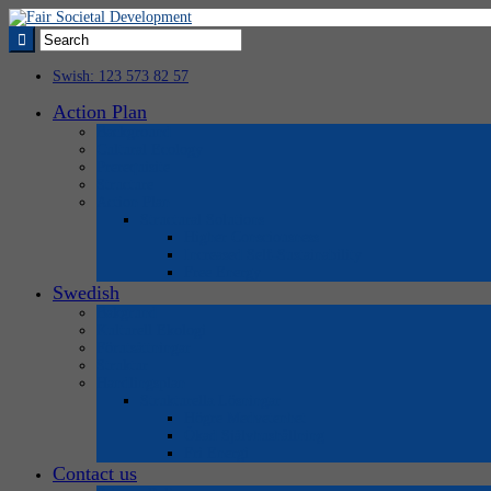
Swish: 123 573 82 57
Action Plan
Background
Cultural Ecology
Prerequisite
Structure
Action Plan
Structural Solutions
Higher Consciousness
Increased Self-Sustainability
Free Energy
Swedish
Bakgrund
Kulturell Ekologi
Förutsättningar
Struktur
Handlingsplan
Strukturella Lösningar
Högre Medvetenhet
Ökad Självhushållning
Fri Energi
Contact us