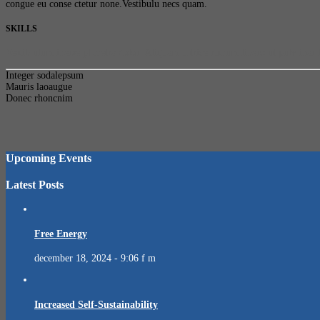
congue eu conse ctetur none.Vestibulu necs quam.
SKILLS
Vestib ulum inerse pharetra dolor. Aliquam ultrice rutrum libero ut pulv inar l
Integer sodalepsum
Mauris laoaugue
Donec rhoncnim
Upcoming Events
Latest Posts
Free Energy
december 18, 2024 - 9:06 f m
Increased Self-Sustainability