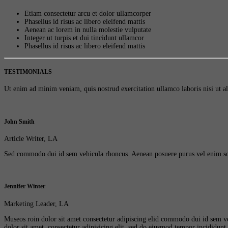
Etiam consectetur arcu et dolor ullamcorper
Phasellus id risus ac libero eleifend mattis
Aenean ac lorem in nulla molestie vulputate
Integer ut turpis et dui tincidunt ullamcor
Phasellus id risus ac libero eleifend mattis
TESTIMONIALS
Ut enim ad minim veniam, quis nostrud exercitation ullamco laboris nisi ut 
John Smith
Article Writer, LA
Sed commodo dui id sem vehicula rhoncus. Aenean posuere purus vel enim sodales
Jennifer Winter
Marketing Leader, LA
Museos roin dolor sit amet consectetur adipiscing elid commodo dui id sem veh
dolor sit amet, consectetur adipisicing elit, sed do eiusmod tempor incididunt