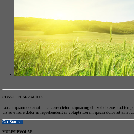
CONSETRUSER ALIPIS
Lorem ipsum dolor sit amet consectetur adipisicing elit sed do eiusmod temp
uis aute irure dolor in reprehenderit in volupta Lorem ipsum dolor sit amet c
Get Started!
MOLESIP VOLAE