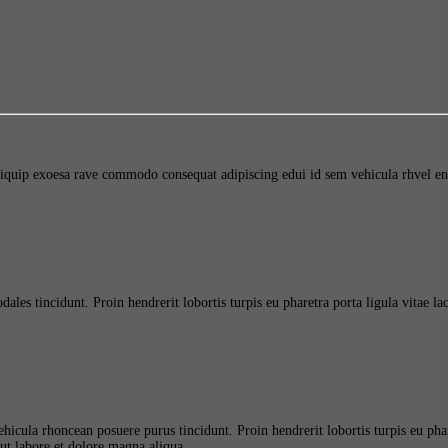
aliquip exoesa rave commodo consequat adipiscing edui id sem vehicula rhvel e
 tincidunt. Proin hendrerit lobortis turpis eu pharetra porta ligula vitae lacu
icula rhoncean posuere purus tincidunt. Proin hendrerit lobortis turpis eu phare
 ut labore et dolore magna aliqua.