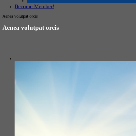
Privacy Policy
Become Member!
Aenea volutpat orcis
Aenea volutpat orcis