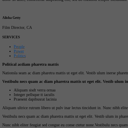
Alisha Getty
Film Director, CA
SERVICES
People
Power
Politics
Political acdiam pharetra mattis
Nationsla seam ac diam pharetra mattis ut eget elit. Vestib ulum inerse pharet
Vestibulu necs quam ac diam pharetra mattis ut eget elit. Vestib ulum in
Aliquam sisdt verra ornaa
Integer pellsque tt iaculis
Praesent dapibusrat lacinia
Aliquam ultrice rutrum libero ut pulv inar lectus tincidunt in. Nunc nibh elit
Vestibulu necs quam ac diam pharetra mattis ut eget elit. Vestib ulum in pharet
Nunc nibh eliter feugiat sed congue eu conse ctetur none.Vestibulu necs quam a